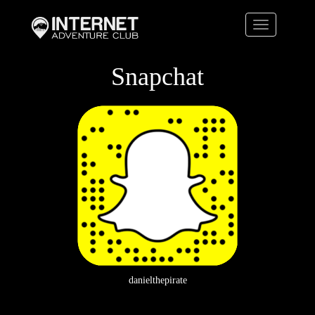
Toggle
navigation
Snapchat
danielthepirate